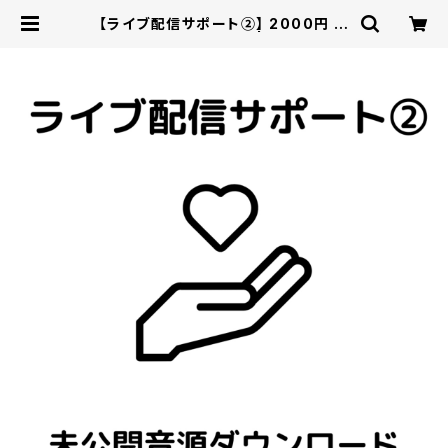
【ライブ配信サポート②】 2000円 未
公開音源ダウンロード | Healing J
azz Records - 疲れた心に癒しの
音楽を。