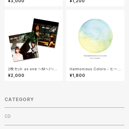
¥3,000
¥1,200
楽アルバム - 桃瀬茉莉
ル曲 心を癒すヒーリング・ジャ
ズ・ピアノ
2枚セット as one 〜M〜/〜
Harmonious Colors - ヒーリ
R〜 - ピアノ&ヴォーカル デュオ
ングジャズ - 桃瀬茉莉
¥2,000
¥1,800
アルバム - momorie
CATEGORY
CD