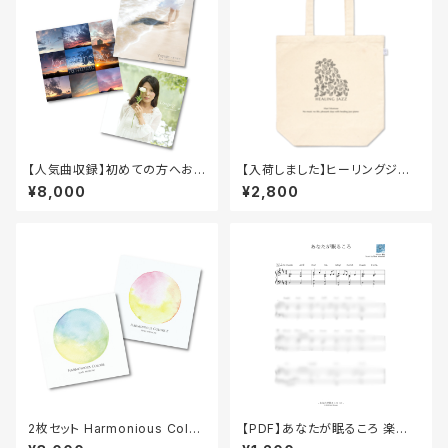
【人気曲収録】初めての方へおす
【入荷しました】ヒーリングジャ
すめの人気作3点セット
ズトートバッグ・A4・レッスンバッ
¥8,000
¥2,800
グ
2枚セット Harmonious Color
【PDF】あなたが眠るころ 楽譜
s I・II - ヒーリングジャズ・室内
ピアノピース 桃瀬茉莉オリジナ